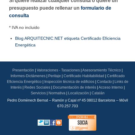
Si quiere realizar cualquier consulta o quiere un
presupuesto puede rellenar un
formulario de
consulta
* IVA no incluido
Blog ARQUITECNIC.NET etiqueta Certificado Eficiencia
Energética
Presentación
|
Valoraciones - Tasaciones
|
Asesoramiento Técnico
|
Informes-Dictámenes
|
Peritaje
|
Certificado Habitabilidad
|
Certificado
Eficiencia Energético
|
Inspección técnica de edificios
|
Contacto
|
Links de
Interés
|
Redes Sociales
|
Documentación de interés
|
Acceso Interno
|
Servicios
|
Normativa
|
Localización
|
Catalán
Pedro Domènech Bernat -- Ramón y Cajal nº 45 08012 Barcelona -- Móvil
670.257.703